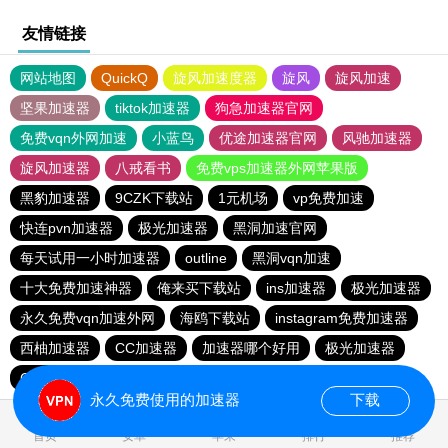
友情链接
网站地图
QuickQ
旋风加速度器
旋风
旋风加速
坚果加速器
tiktok加速器
狗急加速器官网
免费vqn外网加速
小蓝鸟
优途加速器官网
风驰加速器
旋风加速器
八戒看书
免费vps加速器外网苹果版
黑豹加速器
9CZK下载站
1元机场
vp免费加速
快连pvn加速器
极光加速器
黑洞加速官网
每天试用一小时加速器
outline
黑洞vqn加速
十大免费加速神器
俺来买下载站
ins加速器
极光加速器
永久免费vqn加速外网
海鸥下载站
instagram免费加速器
西柚加速器
CC加速器
加速器哪个好用
极光加速器
CC加速器
quickq
云帆加速器
极光vqn官网
永久免费使用的加速器
下载
0.091704s
首页
安卓
苹果
排行
推荐