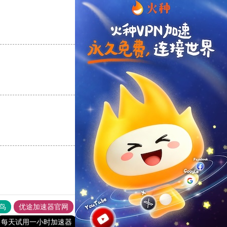
支持
[0]
反对
[0]
支持
[0]
反对
[0]
支持
[0]
反对
[0]
鸟
优途加速器官网
风驰加速器
旋风加速器
八戒看书
每天试用一小时加速器
outline
黑洞vqn加速