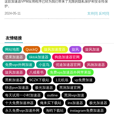
这款加速器VPM应用程序已经为我们带来了无限的隐私保护和安全性保
护。
2024-05-11
支持
[0]
反对
[0]
友情链接
网站地图
QuickQ
旋风加速度器
旋风
旋风加速
坚果加速器
tiktok加速器
狗急加速器官网
免费vqn外网加速
小蓝鸟
优途加速器官网
风驰加速器
旋风加速器
八戒看书
免费vps加速器外网苹果版
黑豹加速器
9CZK下载站
1元机场
vp免费加速
快连pvn加速器
极光加速器
黑洞加速官网
每天试用一小时加速器
outline
黑洞vqn加速
十大免费加速神器
俺来买下载站
ins加速器
极光加速器
永久免费vqn加速外网
海鸥下载站
instagram免费加速器