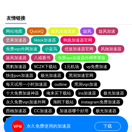
友情链接
网站地图
QuickQ
旋风加速度器
旋风
旋风加速
坚果加速器
tiktok加速器
狗急加速器官网
免费vqn外网加速
小蓝鸟
优途加速器官网
风驰加速器
旋风加速器
八戒看书
免费vps加速器外网苹果版
黑豹加速器
9CZK下载站
1元机场
vp免费加速
快连pvn加速器
极光加速器
黑洞加速官网
每天试用一小时加速器
outline
黑洞vqn加速
十大免费加速神器
俺来买下载站
ins加速器
极光加速器
永久免费vqn加速外网
海鸥下载站
instagram免费加速器
西柚加速器
CC加速器
加速器哪个好用
极光加速器
CC加速器
quickq
云帆加速器
极光vqn官网
永久免费使用的加速器
下载