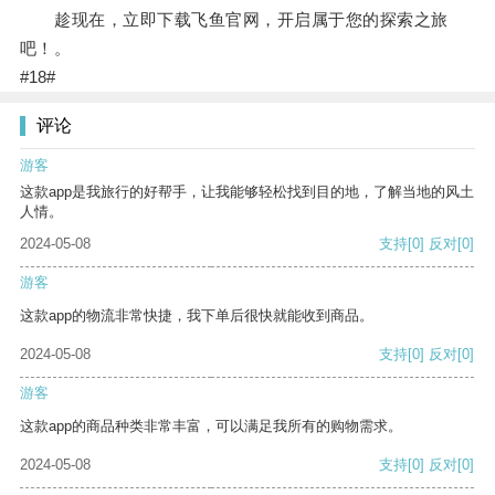
趁现在，立即下载飞鱼官网，开启属于您的探索之旅
吧！。
#18#
评论
游客
这款app是我旅行的好帮手，让我能够轻松找到目的地，了解当地的风土
人情。
2024-05-08
支持
[0]
反对
[0]
游客
这款app的物流非常快捷，我下单后很快就能收到商品。
2024-05-08
支持
[0]
反对
[0]
游客
这款app的商品种类非常丰富，可以满足我所有的购物需求。
2024-05-08
支持
[0]
反对
[0]