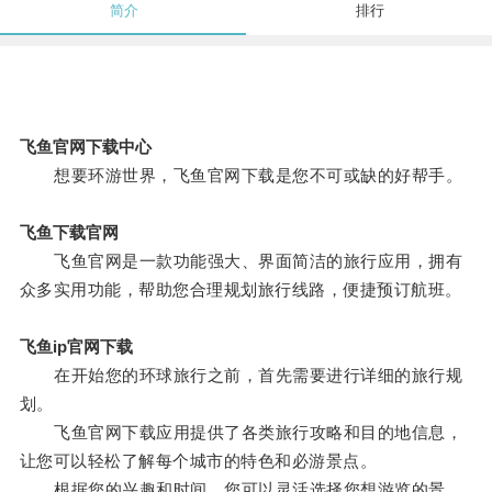
简介
排行
飞鱼官网下载中心
想要环游世界，飞鱼官网下载是您不可或缺的好帮手。
飞鱼下载官网
飞鱼官网是一款功能强大、界面简洁的旅行应用，拥有
众多实用功能，帮助您合理规划旅行线路，便捷预订航班。
飞鱼ip官网下载
在开始您的环球旅行之前，首先需要进行详细的旅行规
划。
飞鱼官网下载应用提供了各类旅行攻略和目的地信息，
让您可以轻松了解每个城市的特色和必游景点。
根据您的兴趣和时间，您可以灵活选择您想游览的景