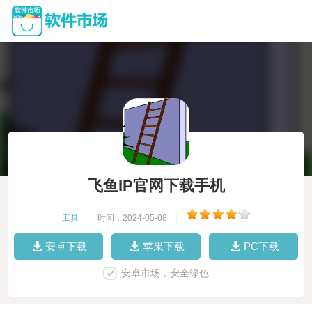
飞鱼IP官网下载手机
工具
|
时间：2024-05-08
|
安卓下载
苹果下载
PC下载
安卓市场，安全绿色