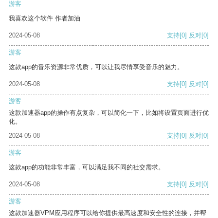
游客
我喜欢这个软件 作者加油
2024-05-08
支持
[0]
反对
[0]
游客
这款app的音乐资源非常优质，可以让我尽情享受音乐的魅力。
2024-05-08
支持
[0]
反对
[0]
游客
这款加速器app的操作有点复杂，可以简化一下，比如将设置页面进行优
化。
2024-05-08
支持
[0]
反对
[0]
游客
这款app的功能非常丰富，可以满足我不同的社交需求。
2024-05-08
支持
[0]
反对
[0]
游客
这款加速器VPM应用程序可以给你提供最高速度和安全性的连接，并帮