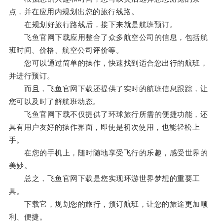
点，并在应用内规划出您的旅行线路。
在规划好旅行路线后，接下来就是航班预订。
飞鱼官网下载应用整合了众多航空公司的信息，包括航
班时间、价格、航空公司评价等。
您可以通过简单的操作，快速找到适合您出行的航班，
并进行预订。
而且，飞鱼官网下载还提供了实时的航班信息跟踪，让
您可以及时了解航班动态。
飞鱼官网下载不仅提供了环球旅行所需的便捷功能，还
具有用户友好的操作界面，即使是初次使用，也能轻松上
手。
在您的手机上，随时随地享受飞行的乐趣，感受世界的
美妙。
总之，飞鱼官网下载是您实现环游世界梦想的重要工
具。
下载它，规划您的旅行，预订航班，让您的旅途更加顺
利、便捷。