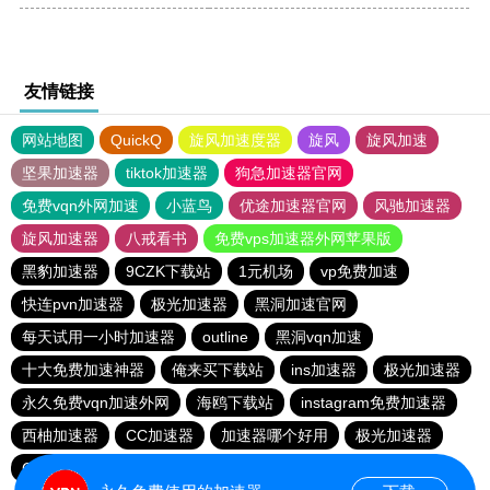
友情链接
网站地图
QuickQ
旋风加速度器
旋风
旋风加速
坚果加速器
tiktok加速器
狗急加速器官网
免费vqn外网加速
小蓝鸟
优途加速器官网
风驰加速器
旋风加速器
八戒看书
免费vps加速器外网苹果版
黑豹加速器
9CZK下载站
1元机场
vp免费加速
快连pvn加速器
极光加速器
黑洞加速官网
每天试用一小时加速器
outline
黑洞vqn加速
十大免费加速神器
俺来买下载站
ins加速器
极光加速器
永久免费vqn加速外网
海鸥下载站
instagram免费加速器
西柚加速器
CC加速器
加速器哪个好用
极光加速器
CC加速器
quickq
云帆加速器
极光vqn官网