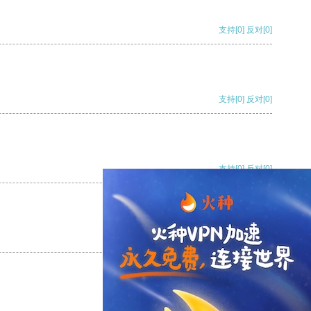
支持
[0]
反对
[0]
支持
[0]
反对
[0]
支持
[0]
反对
[0]
支持
[0]
反对
[0]
支持
[0]
反对
[0]