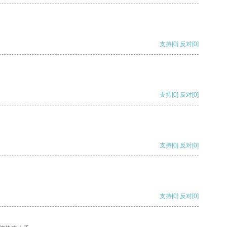
支持
[0]
反对
[0]
支持
[0]
反对
[0]
支持
[0]
反对
[0]
支持
[0]
反对
[0]