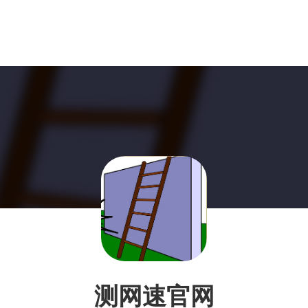
测网速官网