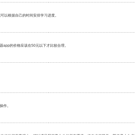
我可以根据自己的时间安排学习进度。
器app的价格应该在50元以下才比较合理。
悉操作。