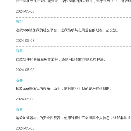
我一直在寻找一款功能强大、操作简单的办公软件，终于找到了它。这款
2024-05-08
游客
这款app就像我的社交平台，让我能够与志同道合的朋友一起交流。
2024-05-08
游客
这款软件的售后服务非常好，遇到问题都能得到及时解决。
2024-05-08
游客
这款app就像我的娱乐小助手，随时随地为我的娱乐提供帮助。
2024-05-08
游客
这款加速器app的安全性很高，使用过程中不会泄露个人信息，让我非常放
2024-05-08