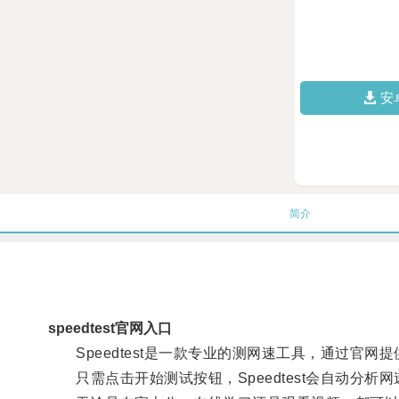
安
简介
speedtest官网入口
Speedtest是一款专业的测网速工具，通过官网
只需点击开始测试按钮，Speedtest会自动分析