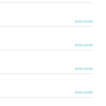
支持
[0]
反对
[0]
支持
[0]
反对
[0]
支持
[0]
反对
[0]
支持
[0]
反对
[0]