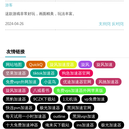
游客
这款游戏非常好玩，画面精美，玩法丰富。
2024-04-26
支持
[0]
反对
[0]
友情链接
网站地图
QuickQ
旋风加速度器
旋风
旋风加速
坚果加速器
tiktok加速器
狗急加速器官网
免费vqn外网加速
小蓝鸟
优途加速器官网
风驰加速器
旋风加速器
八戒看书
免费vps加速器外网苹果版
黑豹加速器
9CZK下载站
1元机场
vp免费加速
快连pvn加速器
极光加速器
黑洞加速官网
每天试用一小时加速器
outline
黑洞vqn加速
十大免费加速神器
俺来买下载站
ins加速器
极光加速器