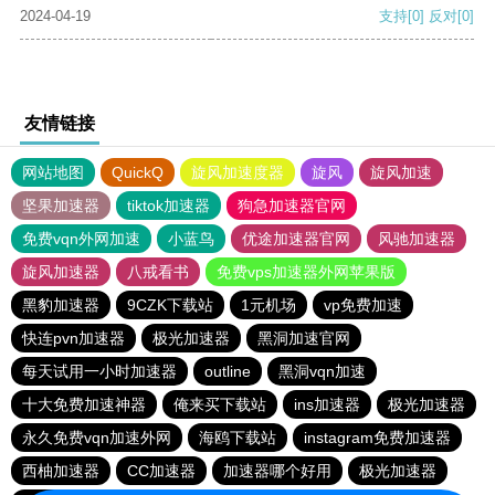
2024-04-19
支持
[0]
反对
[0]
友情链接
网站地图
QuickQ
旋风加速度器
旋风
旋风加速
坚果加速器
tiktok加速器
狗急加速器官网
免费vqn外网加速
小蓝鸟
优途加速器官网
风驰加速器
旋风加速器
八戒看书
免费vps加速器外网苹果版
黑豹加速器
9CZK下载站
1元机场
vp免费加速
快连pvn加速器
极光加速器
黑洞加速官网
每天试用一小时加速器
outline
黑洞vqn加速
十大免费加速神器
俺来买下载站
ins加速器
极光加速器
永久免费vqn加速外网
海鸥下载站
instagram免费加速器
西柚加速器
CC加速器
加速器哪个好用
极光加速器