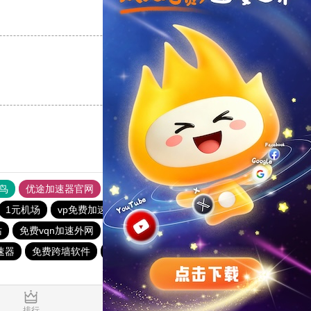
支持
[0]
反对
[0]
支持
[0]
反对
[0]
鸟
优途加速器官网
风驰加速器
旋风加速器
八戒看书
1元机场
vp免费加速
橘子加速器
极光vp加速器
站
免费vqn加速外网
ins加速器
极光加速器
速器
免费跨墙软件
酷通npv加速器
小牛加速器
1.610531s
排行
推荐