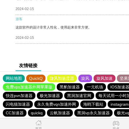
2024-02-15
游客
这款软件的设计非常人性化，使用起来非常方便。
2024-02-15
友情链接
网站地图
QuickQ
旋风加速度器
旋风
旋风加速
坚果
免费vps加速器外网苹果版
黑豹加速器
一元机场
IOS加速
快连pvn加速器
极光加速器
黑洞加速官网
每天试用一小时
闪电猫加速器
永久免费vqn加速外网
海鸥下载站
instag
CC加速器
quickq
云帆加速器
黑洞vp永久加速器
极光v
首页
安卓