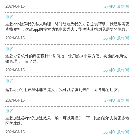
2024-04-15
支持
[0]
反对
[0]
游客
这款app就像我的私人助理，随时随地为我的办公提供帮助。我经常需要
查找资料，这款app的搜索功能非常强大，能够快速找到我需要的信息。
2024-04-15
支持
[0]
反对
[0]
游客
这款办公软件的界面设计非常简洁，使用起来非常方便。功能的布局也
很合理，一目了然。
2024-04-15
支持
[0]
反对
[0]
游客
这款app的用户群体非常庞大，我可以结识到来自世界各地的朋友。
2024-04-15
支持
[0]
反对
[0]
游客
这款加速器app的加速效果一般，可以再提升一下，比如能够支持更多地
区的线路。
2024-04-15
支持
[0]
反对
[0]