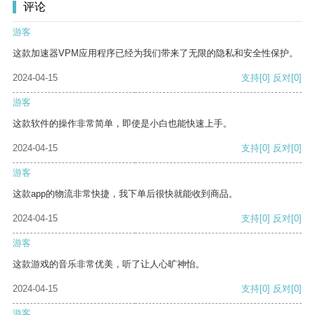
评论
游客
这款加速器VPM应用程序已经为我们带来了无限的隐私和安全性保护。
2024-04-15
支持
[0]
反对
[0]
游客
这款软件的操作非常简单，即使是小白也能快速上手。
2024-04-15
支持
[0]
反对
[0]
游客
这款app的物流非常快捷，我下单后很快就能收到商品。
2024-04-15
支持
[0]
反对
[0]
游客
这款游戏的音乐非常优美，听了让人心旷神怡。
2024-04-15
支持
[0]
反对
[0]
游客