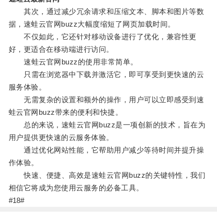
其次，通过减少冗余请求和压缩文本、脚本和图片等数
据，速蛙云官网buzz大幅度缩短了网页加载时间。
不仅如此，它还针对移动设备进行了优化，兼容性更
好，更适合在移动端进行访问。
速蛙云官网buzz的使用非常简单。
只需在浏览器中下载并激活它，即可享受到更快速的云
服务体验。
无需复杂的设置和额外的操作，用户可以立即感受到速
蛙云官网buzz带来的便利和快捷。
总的来说，速蛙云官网buzz是一项创新的技术，旨在为
用户提供更快速的云服务体验。
通过优化网站性能，它帮助用户减少等待时间并提升操
作体验。
快速、便捷、高效是速蛙云官网buzz的关键特性，我们
相信它将成为您使用云服务的必备工具。
#18#