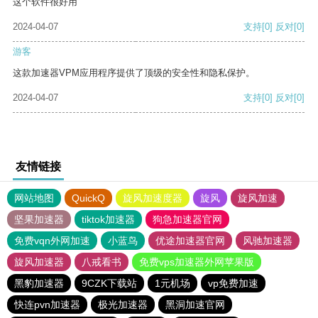
这个软件很好用
2024-04-07
支持
[0]
反对
[0]
游客
这款加速器VPM应用程序提供了顶级的安全性和隐私保护。
2024-04-07
支持
[0]
反对
[0]
友情链接
网站地图
QuickQ
旋风加速度器
旋风
旋风加速
坚果加速器
tiktok加速器
狗急加速器官网
免费vqn外网加速
小蓝鸟
优途加速器官网
风驰加速器
旋风加速器
八戒看书
免费vps加速器外网苹果版
黑豹加速器
9CZK下载站
1元机场
vp免费加速
快连pvn加速器
极光加速器
黑洞加速官网