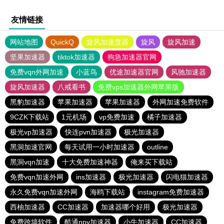
友情链接
网站地图
QuickQ
旋风加速度器
旋风
旋风加速
坚果加速器
tiktok加速器
狗急加速器官网
免费vqn外网加速
小蓝鸟
优途加速器官网
风驰加速器
旋风加速器
八戒看书
免费vps加速器外网苹果版
黑豹加速器
苹果加速器
苹果加速器
外网加速免费软件
9CZK下载站
1元机场
vp免费加速
橘子加速器
极光vp加速器
快连pvn加速器
极光加速器
黑洞加速官网
每天试用一小时加速器
outline
黑洞vqn加速
十大免费加速神器
俺来买下载站
免费vqn加速外网
ins加速器
极光加速器
闪电猫加速器
永久免费vqn加速外网
海鸥下载站
instagram免费加速器
西柚加速器
CC加速器
加速器哪个好用
极光加速器
免费跨墙软件
酷通npv加速器
小牛加速器
CC加速器