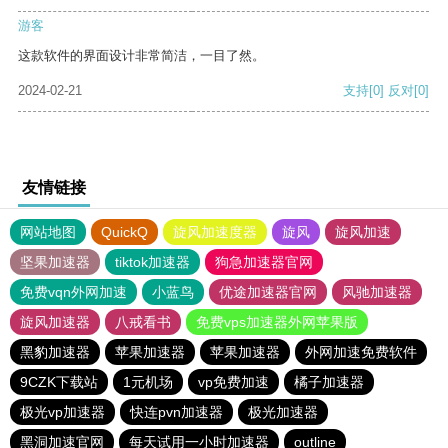
游客
这款软件的界面设计非常简洁，一目了然。
2024-02-21
支持
[0]
反对
[0]
友情链接
网站地图
QuickQ
旋风加速度器
旋风
旋风加速
坚果加速器
tiktok加速器
狗急加速器官网
免费vqn外网加速
小蓝鸟
优途加速器官网
风驰加速器
旋风加速器
八戒看书
免费vps加速器外网苹果版
黑豹加速器
苹果加速器
苹果加速器
外网加速免费软件
9CZK下载站
1元机场
vp免费加速
橘子加速器
极光vp加速器
快连pvn加速器
极光加速器
黑洞加速官网
每天试用一小时加速器
outline