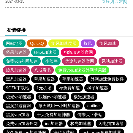
2024-03-15
支持
[0]
反对
[0]
友情链接
网站地图
QuickQ
旋风加速度器
旋风
旋风加速
坚果加速器
tiktok加速器
狗急加速器官网
免费vqn外网加速
小蓝鸟
优途加速器官网
风驰加速器
旋风加速器
八戒看书
免费vps加速器外网苹果版
黑豹加速器
苹果加速器
苹果加速器
外网加速免费软件
9CZK下载站
1元机场
vp免费加速
橘子加速器
极光vp加速器
快连pvn加速器
极光加速器
黑洞加速官网
每天试用一小时加速器
outline
黑洞vqn加速
十大免费加速神器
俺来买下载站
免费vqn加速外网
ins加速器
极光加速器
闪电猫加速器
永久免费vqn加速外网
海鸥下载站
instagram免费加速器