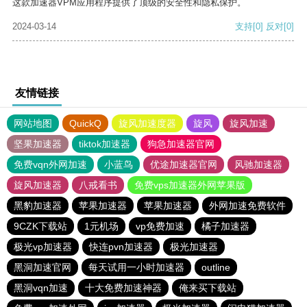
这款加速器VPM应用程序提供了顶级的安全性和隐私保护。
2024-03-14
支持
[0]
反对
[0]
友情链接
网站地图
QuickQ
旋风加速度器
旋风
旋风加速
坚果加速器
tiktok加速器
狗急加速器官网
免费vqn外网加速
小蓝鸟
优途加速器官网
风驰加速器
旋风加速器
八戒看书
免费vps加速器外网苹果版
黑豹加速器
苹果加速器
苹果加速器
外网加速免费软件
9CZK下载站
1元机场
vp免费加速
橘子加速器
极光vp加速器
快连pvn加速器
极光加速器
黑洞加速官网
每天试用一小时加速器
outline
黑洞vqn加速
十大免费加速神器
俺来买下载站