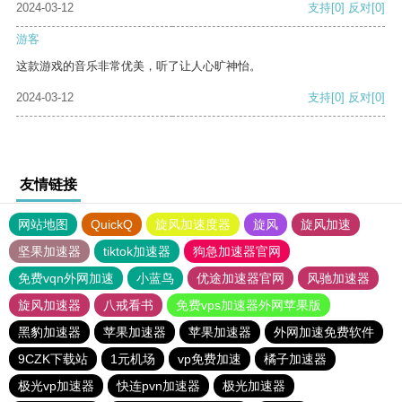
2024-03-12
支持
[0]
反对
[0]
游客
这款游戏的音乐非常优美，听了让人心旷神怡。
2024-03-12
支持
[0]
反对
[0]
友情链接
网站地图
QuickQ
旋风加速度器
旋风
旋风加速
坚果加速器
tiktok加速器
狗急加速器官网
免费vqn外网加速
小蓝鸟
优途加速器官网
风驰加速器
旋风加速器
八戒看书
免费vps加速器外网苹果版
黑豹加速器
苹果加速器
苹果加速器
外网加速免费软件
9CZK下载站
1元机场
vp免费加速
橘子加速器
极光vp加速器
快连pvn加速器
极光加速器