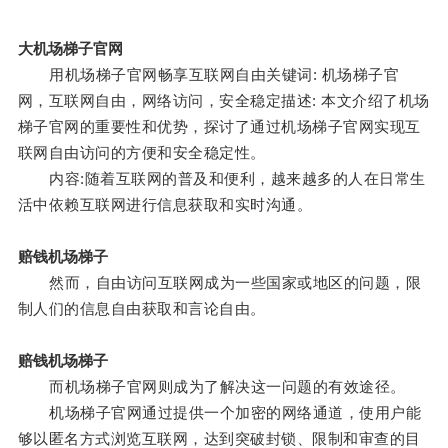
大机场梯子官网
用机场梯子官网畅享互联网自由关键词: 机场梯子官
网，互联网自由，网络访问，安全稳定描述: 本文介绍了机场
梯子官网的重要性和优势，探讨了通过机场梯子官网实现互
联网自由访问的方便和安全稳定性。
内容:随着互联网的普及和便利，越来越多的人在日常生
活中依赖互联网进行信息获取和实时沟通。
赔钱机场梯子
然而，自由访问互联网成为一些国家或地区的问题，限
制人们的信息自由获取和言论自由。
赔钱机场梯子
而机场梯子官网则成为了解决这一问题的有效途径。
机场梯子官网通过提供一个加密的网络通道，使用户能
够以匿名方式浏览互联网，达到突破封锁、限制和审查的目