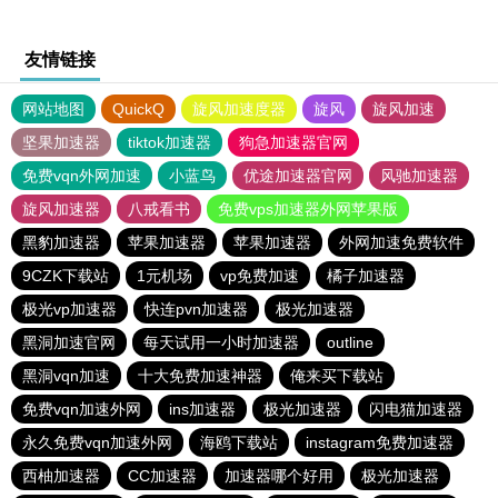
友情链接
网站地图
QuickQ
旋风加速度器
旋风
旋风加速
坚果加速器
tiktok加速器
狗急加速器官网
免费vqn外网加速
小蓝鸟
优途加速器官网
风驰加速器
旋风加速器
八戒看书
免费vps加速器外网苹果版
黑豹加速器
苹果加速器
苹果加速器
外网加速免费软件
9CZK下载站
1元机场
vp免费加速
橘子加速器
极光vp加速器
快连pvn加速器
极光加速器
黑洞加速官网
每天试用一小时加速器
outline
黑洞vqn加速
十大免费加速神器
俺来买下载站
免费vqn加速外网
ins加速器
极光加速器
闪电猫加速器
永久免费vqn加速外网
海鸥下载站
instagram免费加速器
西柚加速器
CC加速器
加速器哪个好用
极光加速器