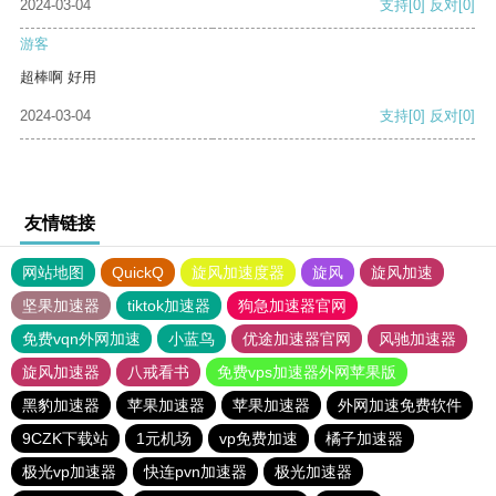
2024-03-04
支持
[0]
反对
[0]
游客
超棒啊 好用
2024-03-04
支持
[0]
反对
[0]
友情链接
网站地图
QuickQ
旋风加速度器
旋风
旋风加速
坚果加速器
tiktok加速器
狗急加速器官网
免费vqn外网加速
小蓝鸟
优途加速器官网
风驰加速器
旋风加速器
八戒看书
免费vps加速器外网苹果版
黑豹加速器
苹果加速器
苹果加速器
外网加速免费软件
9CZK下载站
1元机场
vp免费加速
橘子加速器
极光vp加速器
快连pvn加速器
极光加速器