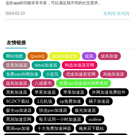
这款app的功能非常丰富，可以满足我不同的社交需求。
2024-02-23
支持
[0]
反对
[0]
友情链接
网站地图
QuickQ
旋风加速度器
旋风
旋风加速
坚果加速器
tiktok加速器
狗急加速器官网
免费vqn外网加速
小蓝鸟
优途加速器官网
风驰加速器
旋风加速器
八戒看书
免费vps加速器外网苹果版
黑豹加速器
苹果加速器
苹果加速器
外网加速免费软件
9CZK下载站
1元机场
vp免费加速
橘子加速器
极光vp加速器
快连pvn加速器
极光加速器
黑洞加速官网
每天试用一小时加速器
outline
黑洞vqn加速
十大免费加速神器
俺来买下载站