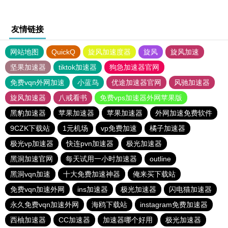
友情链接
网站地图
QuickQ
旋风加速度器
旋风
旋风加速
坚果加速器
tiktok加速器
狗急加速器官网
免费vqn外网加速
小蓝鸟
优途加速器官网
风驰加速器
旋风加速器
八戒看书
免费vps加速器外网苹果版
黑豹加速器
苹果加速器
苹果加速器
外网加速免费软件
9CZK下载站
1元机场
vp免费加速
橘子加速器
极光vp加速器
快连pvn加速器
极光加速器
黑洞加速官网
每天试用一小时加速器
outline
黑洞vqn加速
十大免费加速神器
俺来买下载站
免费vqn加速外网
ins加速器
极光加速器
闪电猫加速器
永久免费vqn加速外网
海鸥下载站
instagram免费加速器
西柚加速器
CC加速器
加速器哪个好用
极光加速器