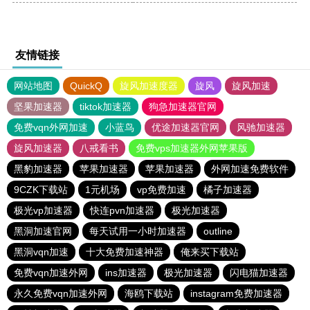
友情链接
网站地图
QuickQ
旋风加速度器
旋风
旋风加速
坚果加速器
tiktok加速器
狗急加速器官网
免费vqn外网加速
小蓝鸟
优途加速器官网
风驰加速器
旋风加速器
八戒看书
免费vps加速器外网苹果版
黑豹加速器
苹果加速器
苹果加速器
外网加速免费软件
9CZK下载站
1元机场
vp免费加速
橘子加速器
极光vp加速器
快连pvn加速器
极光加速器
黑洞加速官网
每天试用一小时加速器
outline
黑洞vqn加速
十大免费加速神器
俺来买下载站
免费vqn加速外网
ins加速器
极光加速器
闪电猫加速器
永久免费vqn加速外网
海鸥下载站
instagram免费加速器