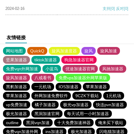
2024-02-16
支持
[0]
反对
[0]
友情链接
网站地图
QuickQ
旋风加速度器
旋风
旋风加速
坚果加速器
tiktok加速器
狗急加速器官网
免费vqn外网加速
小蓝鸟
优途加速器官网
风驰加速器
旋风加速器
八戒看书
免费vps加速器外网苹果版
黑豹加速器
一元机场
IOS加速器
苹果加速器
苹果加速器
外网加速免费软件
9CZK下载站
1元机场
vp免费加速
橘子加速器
极光vp加速器
快连pvn加速器
极光加速器
黑洞加速官网
每天试用一小时加速器
outline
黑洞vqn加速
十大免费加速神器
俺来买下载站
免费vqn加速外网
ins加速器
极光加速器
闪电猫加速器