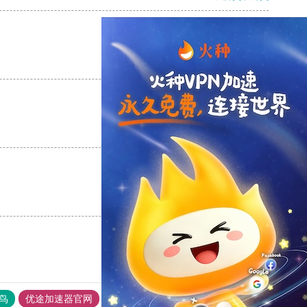
支持
[0]
反对
[0]
支持
[0]
反对
[0]
支持
[0]
反对
[0]
鸟
优途加速器官网
风驰加速器
旋风加速器
八戒看书