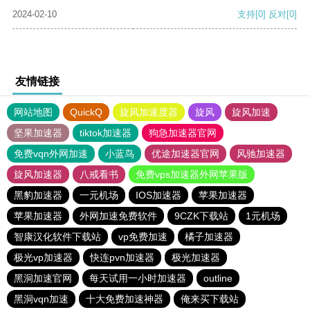
2024-02-10
支持
[0]
反对
[0]
友情链接
网站地图
QuickQ
旋风加速度器
旋风
旋风加速
坚果加速器
tiktok加速器
狗急加速器官网
免费vqn外网加速
小蓝鸟
优途加速器官网
风驰加速器
旋风加速器
八戒看书
免费vps加速器外网苹果版
黑豹加速器
一元机场
IOS加速器
苹果加速器
苹果加速器
外网加速免费软件
9CZK下载站
1元机场
智康汉化软件下载站
vp免费加速
橘子加速器
极光vp加速器
快连pvn加速器
极光加速器
黑洞加速官网
每天试用一小时加速器
outline
黑洞vqn加速
十大免费加速神器
俺来买下载站