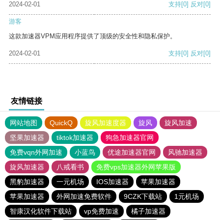
2024-02-01
支持
[0]
反对
[0]
游客
这款加速器VPM应用程序提供了顶级的安全性和隐私保护。
2024-02-01
支持
[0]
反对
[0]
友情链接
网站地图
QuickQ
旋风加速度器
旋风
旋风加速
坚果加速器
tiktok加速器
狗急加速器官网
免费vqn外网加速
小蓝鸟
优途加速器官网
风驰加速器
旋风加速器
八戒看书
免费vps加速器外网苹果版
黑豹加速器
一元机场
IOS加速器
苹果加速器
苹果加速器
外网加速免费软件
9CZK下载站
1元机场
智康汉化软件下载站
vp免费加速
橘子加速器