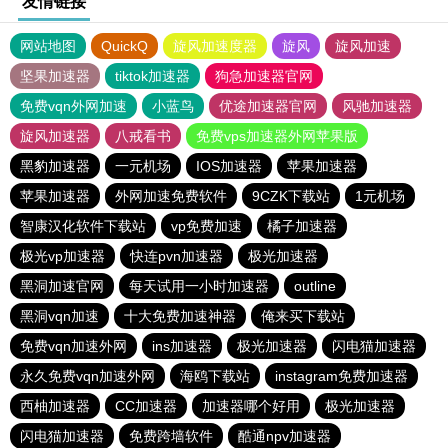
友情链接
网站地图
QuickQ
旋风加速度器
旋风
旋风加速
坚果加速器
tiktok加速器
狗急加速器官网
免费vqn外网加速
小蓝鸟
优途加速器官网
风驰加速器
旋风加速器
八戒看书
免费vps加速器外网苹果版
黑豹加速器
一元机场
IOS加速器
苹果加速器
苹果加速器
外网加速免费软件
9CZK下载站
1元机场
智康汉化软件下载站
vp免费加速
橘子加速器
极光vp加速器
快连pvn加速器
极光加速器
黑洞加速官网
每天试用一小时加速器
outline
黑洞vqn加速
十大免费加速神器
俺来买下载站
免费vqn加速外网
ins加速器
极光加速器
闪电猫加速器
永久免费vqn加速外网
海鸥下载站
instagram免费加速器
西柚加速器
CC加速器
加速器哪个好用
极光加速器
闪电猫加速器
免费跨墙软件
酷通npv加速器