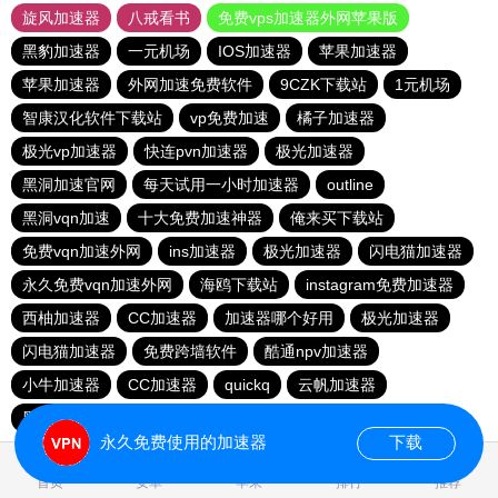
旋风加速器
八戒看书
免费vps加速器外网苹果版
黑豹加速器
一元机场
IOS加速器
苹果加速器
苹果加速器
外网加速免费软件
9CZK下载站
1元机场
智康汉化软件下载站
vp免费加速
橘子加速器
极光vp加速器
快连pvn加速器
极光加速器
黑洞加速官网
每天试用一小时加速器
outline
黑洞vqn加速
十大免费加速神器
俺来买下载站
免费vqn加速外网
ins加速器
极光加速器
闪电猫加速器
永久免费vqn加速外网
海鸥下载站
instagram免费加速器
西柚加速器
CC加速器
加速器哪个好用
极光加速器
闪电猫加速器
免费跨墙软件
酷通npv加速器
小牛加速器
CC加速器
quickq
云帆加速器
黑洞vp永久加速器
极光vqn官网
永久免费使用的加速器
下载
1.382949s
首页
安卓
苹果
排行
推荐