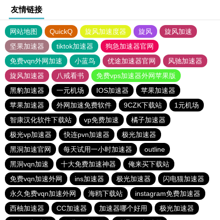
友情链接
网站地图
QuickQ
旋风加速度器
旋风
旋风加速
坚果加速器
tiktok加速器
狗急加速器官网
免费vqn外网加速
小蓝鸟
优途加速器官网
风驰加速器
旋风加速器
八戒看书
免费vps加速器外网苹果版
黑豹加速器
一元机场
IOS加速器
苹果加速器
苹果加速器
外网加速免费软件
9CZK下载站
1元机场
智康汉化软件下载站
vp免费加速
橘子加速器
极光vp加速器
快连pvn加速器
极光加速器
黑洞加速官网
每天试用一小时加速器
outline
黑洞vqn加速
十大免费加速神器
俺来买下载站
免费vqn加速外网
ins加速器
极光加速器
闪电猫加速器
永久免费vqn加速外网
海鸥下载站
instagram免费加速器
西柚加速器
CC加速器
加速器哪个好用
极光加速器