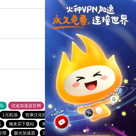
支持
[0]
反对
[0]
支持
[0]
反对
[0]
支持
[0]
反对
[0]
鸟
优途加速器官网
风驰加速器
旋风加速器
八戒看书
1元机场
智康汉化软件下载站
vp免费加速
橘子加速器
器
俺来买下载站
免费vqn加速外网
ins加速器
好用
极光加速器
闪电猫加速器
免费跨墙软件