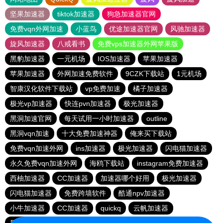
坚果加速器
tiktok加速器
狗急加速器官网
免费vqn外网加速
小蓝鸟
优途加速器官网
风驰加速器
旋风加速器
八戒看书
免费vps加速器外网苹果版
黑豹加速器
一元机场
IOS加速器
苹果加速器
苹果加速器
外网加速免费软件
9CZK下载站
1元机场
智康汉化软件下载站
vp免费加速
橘子加速器
极光vp加速器
快连pvn加速器
极光加速器
黑洞加速官网
每天试用一小时加速器
outline
黑洞vqn加速
十大免费加速神器
俺来买下载站
免费vqn加速外网
ins加速器
极光加速器
闪电猫加速器
永久免费vqn加速外网
海鸥下载站
instagram免费加速器
西柚加速器
CC加速器
加速器哪个好用
极光加速器
闪电猫加速器
免费跨墙软件
酷通npv加速器
小牛加速器
CC加速器
quickq
云帆加速器