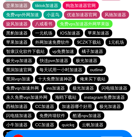
坚果加速器
tiktok加速器
狗急加速器官网
免费vqn外网加速
小蓝鸟
优途加速器官网
风驰加速器
旋风加速器
八戒看书
免费vps加速器外网苹果版
黑豹加速器
一元机场
IOS加速器
苹果加速器
苹果加速器
外网加速免费软件
9CZK下载站
1元机场
智康汉化软件下载站
vp免费加速
橘子加速器
极光vp加速器
快连pvn加速器
极光加速器
黑洞加速官网
每天试用一小时加速器
outline
黑洞vqn加速
十大免费加速神器
俺来买下载站
免费vqn加速外网
ins加速器
极光加速器
闪电猫加速器
永久免费vqn加速外网
海鸥下载站
instagram免费加速器
西柚加速器
CC加速器
加速器哪个好用
极光加速器
闪电猫加速器
免费跨墙软件
酷通npv加速器
小牛加速器
CC加速器
quickq
云帆加速器
黑洞vp永久加速器
极光vqn官网