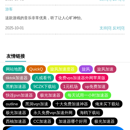
游客
这款游戏的音乐非常优美，听了让人心旷神怡。
2025-10-01
支持
[0]
反对
[0]
友情链接
网站地图
QuickQ
旋风加速度器
旋风
旋风加速
tiktok加速器
八戒看书
免费vps加速器外网苹果版
黑豹加速器
9CZK下载站
1元机场
vp免费加速
快连pvn加速器
极光加速器
每天试用一小时加速器
outline
黑洞vqn加速
十大免费加速神器
俺来买下载站
极光加速器
永久免费vqn加速外网
海鸥下载站
西柚加速器
CC加速器
加速器哪个好用
极光加速器