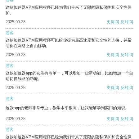
这款加速器VPM应用程序已经为我们带来了无限的隐私保护和安全性保
护。
2025-09-28
支持
[0]
反对
[0]
游客
这款加速器VPM应用程序可以给你提供最高速度和安全性的连接，并帮
助你在网络上自由移动。
2025-09-28
支持
[0]
反对
[0]
游客
这款加速器app的功能有点单一，可以增加一些新功能，比如增加一个自
动切换线路的功能。
2025-09-28
支持
[0]
反对
[0]
游客
这款app的老师非常专业，教学水平很高，让我能够学到实用的知识。
2025-09-28
支持
[0]
反对
[0]
游客
这款加速器VPM应用程序已经为我们带来了无限的隐私保护和安全性保