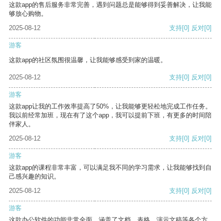
这款app的售后服务非常完善，遇到问题总是能够得到妥善解决，让我能
够放心购物。
2025-08-12
支持
[0]
反对
[0]
游客
这款app的社区氛围很温馨，让我能够感受到家的温暖。
2025-08-12
支持
[0]
反对
[0]
游客
这款app让我的工作效率提高了50%，让我能够更轻松地完成工作任务。
我以前经常加班，现在有了这个app，我可以提前下班，有更多的时间陪
伴家人。
2025-08-12
支持
[0]
反对
[0]
游客
这款app的课程非常丰富，可以满足我不同的学习需求，让我能够找到自
己感兴趣的知识。
2025-08-12
支持
[0]
反对
[0]
游客
这款办公软件的功能非常全面，涵盖了文档、表格、演示文稿等各个方