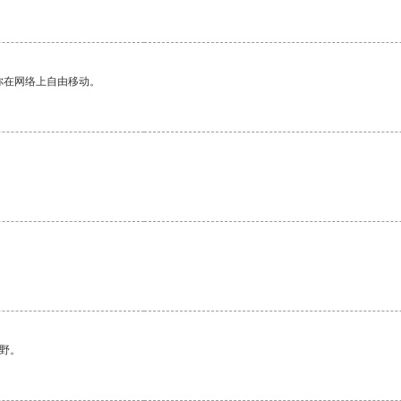
你在网络上自由移动。
。
野。