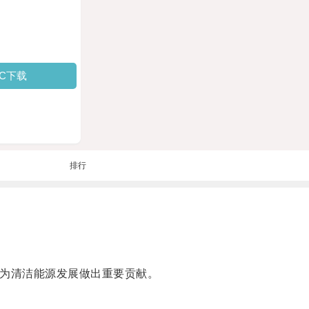
PC下载
排行
，为清洁能源发展做出重要贡献。