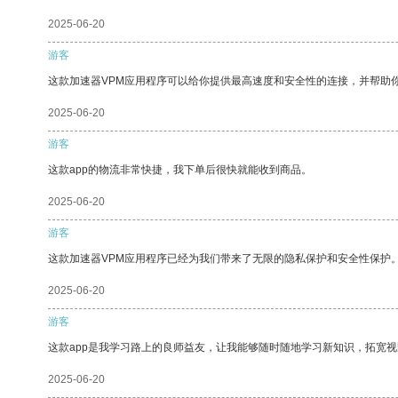
2025-06-20
游客
这款加速器VPM应用程序可以给你提供最高速度和安全性的连接，并帮助
2025-06-20
游客
这款app的物流非常快捷，我下单后很快就能收到商品。
2025-06-20
游客
这款加速器VPM应用程序已经为我们带来了无限的隐私保护和安全性保护
2025-06-20
游客
这款app是我学习路上的良师益友，让我能够随时随地学习新知识，拓宽视
2025-06-20