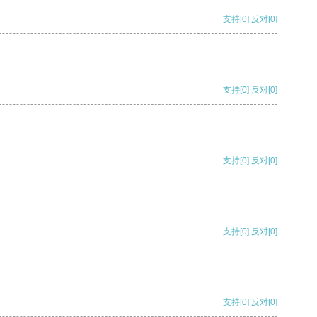
支持
[0]
反对
[0]
支持
[0]
反对
[0]
支持
[0]
反对
[0]
支持
[0]
反对
[0]
支持
[0]
反对
[0]