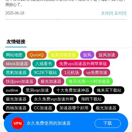
用担心了。
2025-06-18
支持
[0]
反对
[0]
友情链接
网站地图
QuickQ
旋风加速度器
旋风
旋风加速
tiktok加速器
八戒看书
免费vps加速器外网苹果版
黑豹加速器
9CZK下载站
1元机场
vp免费加速
快连pvn加速器
极光加速器
每天试用一小时加速器
outline
黑洞vqn加速
十大免费加速神器
俺来买下载站
极光加速器
永久免费vqn加速外网
海鸥下载站
西柚加速器
CC加速器
加速器哪个好用
极光加速器
quickq
云帆加速器
极光vqn官网
永久免费使用的加速器
下载