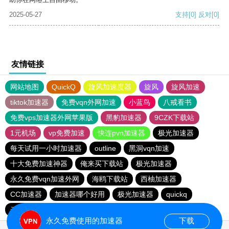
2025-05-27
支持
[0]
反对
[0]
友情链接
网站地图
QuickQ
旋风加速度器
旋风
旋风加速
tiktok加速器
免费vqn外网加速
小蓝鸟
八戒看书
免费vps加速器外网苹果版
黑豹加速器
9CZK下载站
1元机场
vp免费加速
快连pvn加速器
极光加速器
每天试用一小时加速器
outline
黑洞vqn加速
十大免费加速神器
俺来买下载站
极光加速器
永久免费vqn加速外网
海鸥下载站
西柚加速器
CC加速器
加速器哪个好用
极光加速器
quickq
云帆加速器
极光vqn官网
永久免费使用的加速器
下载