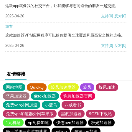
这款app就像我的社交平台，让我能够与志同道合的朋友一起交流。
2025-04-26
支持
[0]
反对
[0]
游客
这款加速器VPM应用程序可以给你提供全球覆盖和最高安全性的连接。
2025-04-26
支持
[0]
反对
[0]
友情链接
网站地图
QuickQ
旋风加速度器
旋风
旋风加速
坚果加速器
tiktok加速器
狗急加速器官网
免费vqn外网加速
小蓝鸟
八戒看书
免费vps加速器外网苹果版
黑豹加速器
9CZK下载站
1元机场
vp免费加速
快连pvn加速器
极光加速器
每天试用一小时加速器
outline
黑洞vqn加速