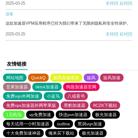
2025-03-25
支持
[0]
反对
[0]
游客
这款加速器VPM应用程序已经为我们带来了无限的隐私和安全性保护。
2025-03-25
支持
[0]
反对
[0]
友情链接
网站地图
QuickQ
旋风加速度器
旋风
旋风加速
坚果加速器
tiktok加速器
狗急加速器官网
免费vqn外网加速
小蓝鸟
八戒看书
免费vps加速器外网苹果版
黑豹加速器
9CZK下载站
1元机场
vp免费加速
快连pvn加速器
极光加速器
每天试用一小时加速器
outline
黑洞vqn加速
十大免费加速神器
俺来买下载站
极光加速器