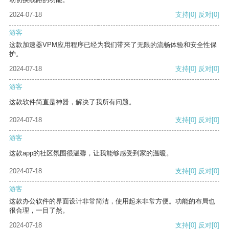
2024-07-18
支持
[0]
反对
[0]
游客
这款加速器VPM应用程序已经为我们带来了无限的流畅体验和安全性保
护。
2024-07-18
支持
[0]
反对
[0]
游客
这款软件简直是神器，解决了我所有问题。
2024-07-18
支持
[0]
反对
[0]
游客
这款app的社区氛围很温馨，让我能够感受到家的温暖。
2024-07-18
支持
[0]
反对
[0]
游客
这款办公软件的界面设计非常简洁，使用起来非常方便。功能的布局也
很合理，一目了然。
2024-07-18
支持
[0]
反对
[0]