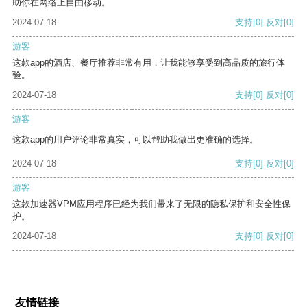
助你在网络上自由移动。
2024-07-18
支持
[0]
反对
[0]
游客
这款app的酒店、餐厅推荐非常有用，让我能够享受到高品质的旅行体
验。
2024-07-18
支持
[0]
反对
[0]
游客
这款app的用户评论非常真实，可以帮助我做出更准确的选择。
2024-07-18
支持
[0]
反对
[0]
游客
这款加速器VPM应用程序已经为我们带来了无限的隐私保护和安全性保
护。
2024-07-18
支持
[0]
反对
[0]
友情链接