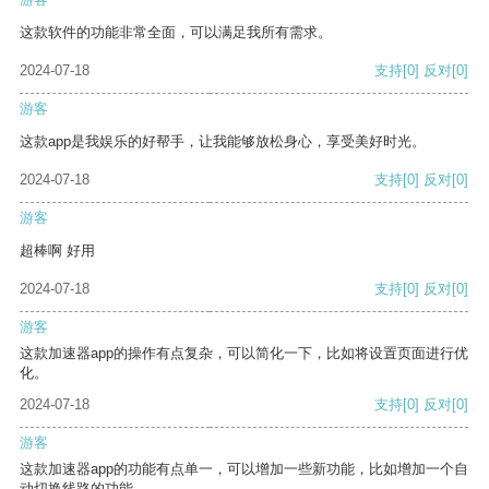
这款软件的功能非常全面，可以满足我所有需求。
2024-07-18
支持
[0]
反对
[0]
游客
这款app是我娱乐的好帮手，让我能够放松身心，享受美好时光。
2024-07-18
支持
[0]
反对
[0]
游客
超棒啊 好用
2024-07-18
支持
[0]
反对
[0]
游客
这款加速器app的操作有点复杂，可以简化一下，比如将设置页面进行优
化。
2024-07-18
支持
[0]
反对
[0]
游客
这款加速器app的功能有点单一，可以增加一些新功能，比如增加一个自
动切换线路的功能。