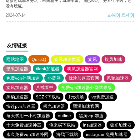
这款游戏非常好玩，画面精美，玩法丰富。我已经玩了好几个小时，还
没有玩腻。
2024-07-14
支持
[0]
反对
[0]
友情链接
网站地图
QuickQ
旋风加速度器
旋风
旋风加速
坚果加速器
tiktok加速器
狗急加速器官网
免费vqn外网加速
小蓝鸟
优途加速器官网
风驰加速器
旋风加速器
八戒看书
免费vps加速器外网苹果版
黑豹加速器
9CZK下载站
1元机场
vp免费加速
快连pvn加速器
极光加速器
黑洞加速官网
每天试用一小时加速器
outline
黑洞vqn加速
十大免费加速神器
俺来买下载站
ins加速器
极光加速器
永久免费vqn加速外网
海鸥下载站
instagram免费加速器