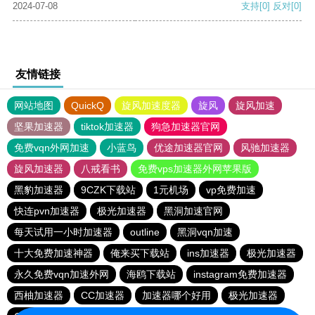
2024-07-08
支持
[0]
反对
[0]
友情链接
网站地图
QuickQ
旋风加速度器
旋风
旋风加速
坚果加速器
tiktok加速器
狗急加速器官网
免费vqn外网加速
小蓝鸟
优途加速器官网
风驰加速器
旋风加速器
八戒看书
免费vps加速器外网苹果版
黑豹加速器
9CZK下载站
1元机场
vp免费加速
快连pvn加速器
极光加速器
黑洞加速官网
每天试用一小时加速器
outline
黑洞vqn加速
十大免费加速神器
俺来买下载站
ins加速器
极光加速器
永久免费vqn加速外网
海鸥下载站
instagram免费加速器
西柚加速器
CC加速器
加速器哪个好用
极光加速器