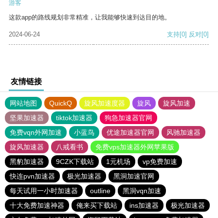
游客
这款app的路线规划非常精准，让我能够快速到达目的地。
2024-06-24
支持
[0]
反对
[0]
友情链接
网站地图
QuickQ
旋风加速度器
旋风
旋风加速
坚果加速器
tiktok加速器
狗急加速器官网
免费vqn外网加速
小蓝鸟
优途加速器官网
风驰加速器
旋风加速器
八戒看书
免费vps加速器外网苹果版
黑豹加速器
9CZK下载站
1元机场
vp免费加速
快连pvn加速器
极光加速器
黑洞加速官网
每天试用一小时加速器
outline
黑洞vqn加速
十大免费加速神器
俺来买下载站
ins加速器
极光加速器