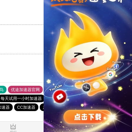
支持
[0]
反对
[0]
支持
[0]
反对
[0]
鸟
优途加速器官网
风驰加速器
旋风加速器
八戒看书
每天试用一小时加速器
outline
黑洞vqn加速
加速器
CC加速器
加速器哪个好用
极光加速器