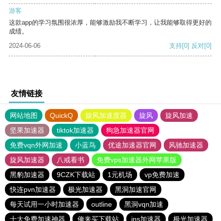
游客
这款app的学习氛围很浓厚，能够激励我不断学习，让我能够取得更好的
成绩。
2024-06-06
支持
[0]
反对
[0]
友情链接
网站地图
QuickQ
旋风加速度器
旋风
旋风加速
坚果加速器
tiktok加速器
狗急加速器官网
免费vqn外网加速
小蓝鸟
优途加速器官网
风驰加速器
旋风加速器
八戒看书
免费vps加速器外网苹果版
黑豹加速器
9CZK下载站
1元机场
vp免费加速
快连pvn加速器
极光加速器
黑洞加速官网
每天试用一小时加速器
outline
黑洞vqn加速
十大免费加速神器
俺来买下载站
ins加速器
极光加速器