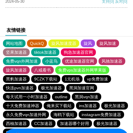
2024-05-30
支持
[0]
反对
[0]
友情链接
网站地图
QuickQ
旋风加速度器
旋风
旋风加速
坚果加速器
tiktok加速器
狗急加速器官网
免费vqn外网加速
小蓝鸟
优途加速器官网
风驰加速器
旋风加速器
八戒看书
免费vps加速器外网苹果版
黑豹加速器
9CZK下载站
1元机场
vp免费加速
快连pvn加速器
极光加速器
黑洞加速官网
每天试用一小时加速器
outline
黑洞vqn加速
十大免费加速神器
俺来买下载站
ins加速器
极光加速器
永久免费vqn加速外网
海鸥下载站
instagram免费加速器
西柚加速器
CC加速器
加速器哪个好用
极光加速器
CC加速器
quickq
云帆加速器
极光vqn官网