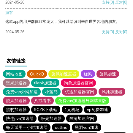
2024-05-26
支持
[0]
反对
[0]
游客
这款app的用户群体非常庞大，我可以结识到来自世界各地的朋友。
2024-05-26
支持
[0]
反对
[0]
友情链接
网站地图
QuickQ
旋风加速度器
旋风
旋风加速
坚果加速器
tiktok加速器
狗急加速器官网
免费vqn外网加速
小蓝鸟
优途加速器官网
风驰加速器
旋风加速器
八戒看书
免费vps加速器外网苹果版
黑豹加速器
9CZK下载站
1元机场
vp免费加速
快连pvn加速器
极光加速器
黑洞加速官网
每天试用一小时加速器
outline
黑洞vqn加速