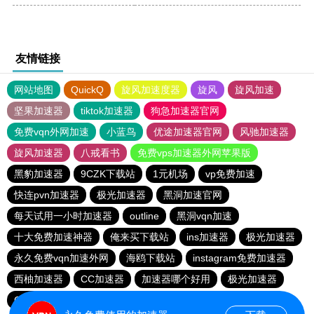
友情链接
网站地图
QuickQ
旋风加速度器
旋风
旋风加速
坚果加速器
tiktok加速器
狗急加速器官网
免费vqn外网加速
小蓝鸟
优途加速器官网
风驰加速器
旋风加速器
八戒看书
免费vps加速器外网苹果版
黑豹加速器
9CZK下载站
1元机场
vp免费加速
快连pvn加速器
极光加速器
黑洞加速官网
每天试用一小时加速器
outline
黑洞vqn加速
十大免费加速神器
俺来买下载站
ins加速器
极光加速器
永久免费vqn加速外网
海鸥下载站
instagram免费加速器
西柚加速器
CC加速器
加速器哪个好用
极光加速器
CC加速器
quickq
云帆加速器
极光vqn官网